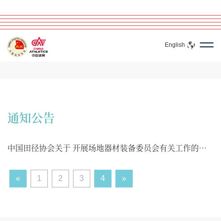
English
通知公告
中国田径协会关于 开展场地器材装备委员会有关工作的通
知
«
1
2
3
4
»